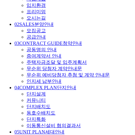
입지환경
프리미엄
오시는길
02
SALES
분양안내
모집공고
공급안내
03
CONTRACT GUIDE
청약안내
공동명의 안내
증여계약서 안내
주택자금조달 및 입주계획서
무순위 당첨자 계약안내문
무순위 예비당첨자 추첨 및 계약 안내문
인지세 납부안내
04
COMPLEX PLAN
단지안내
단지설계
커뮤니티
단지배치도
동호수배치도
단지특화
이동통신설비 협의결과서
05
UNIT PLAN
세대안내