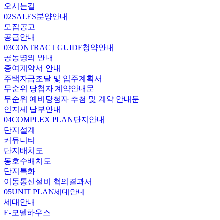
오시는길
02
SALES
분양안내
모집공고
공급안내
03
CONTRACT GUIDE
청약안내
공동명의 안내
증여계약서 안내
주택자금조달 및 입주계획서
무순위 당첨자 계약안내문
무순위 예비당첨자 추첨 및 계약 안내문
인지세 납부안내
04
COMPLEX PLAN
단지안내
단지설계
커뮤니티
단지배치도
동호수배치도
단지특화
이동통신설비 협의결과서
05
UNIT PLAN
세대안내
세대안내
E-모델하우스